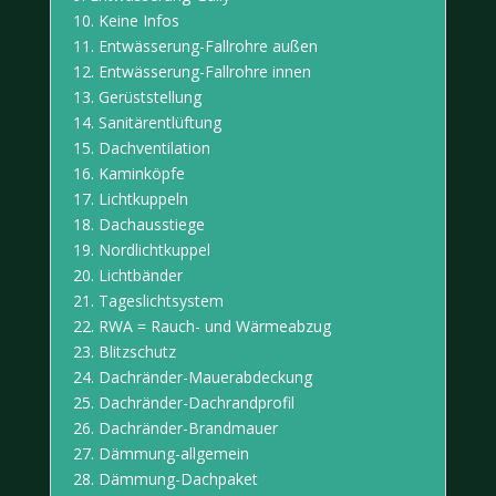
10. Keine Infos
11.
Entwässerung-
Fallrohre außen
12.
Entwässerung-
Fallrohre innen
13.
Gerüststellung
14.
Sanitärentlüftung
15.
Dachventilation
16.
Kaminköpfe
17.
Lichtkuppeln
18.
Dachausstiege
19.
Nordlichtkuppel
20.
Lichtbänder
21.
Tageslichtsystem
22.
RWA = Rauch- und Wärmeabzug
23.
Blitzschutz
24.
Dachränder-Mauerabdeckung
25.
Dachränder-Dachrandprofil
26.
Dachränder-Brandmauer
27.
Dämmung-allgemein
28.
Dämmung-Dachpaket