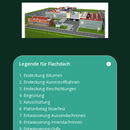
Legende für Flachdach
1.
Eindeckung-Bitumen
2.
Eindeckung-Kunststoffbahnen
3.
Eindeckung-Beschichtungen
4.
Begrünung
5.
Kiesschüttung
6.
Plattenbelag feuerfest
7.
Entwässerung-
Aussendachrinnen
8.
Entwässerung-
Innendachrinnen
9.
Entwässerung-Gully