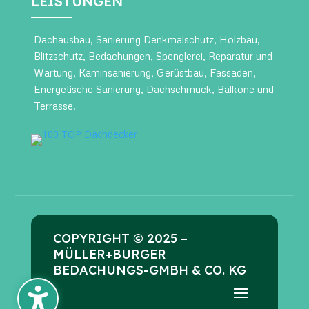
LEISTUNGEN
Dachausbau
,
Sanierung Denkmalschutz
,
Holzbau
,
Blitzschutz
,
Bedachungen
,
Spenglerei
,
Reparatur und
Wartung
,
Kaminsanierung
,
Gerüstbau
,
Fassaden
,
Energetische Sanierung
,
Dachschmuck
,
Balkone und
Terrasse
.
COPYRIGHT © 2025 –
MÜLLER+BURGER
BEDACHUNGS-GMBH & CO. KG